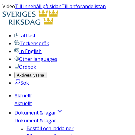
Video
Till innehåll på sidan
Till anförandelistan
Lättläst
Teckenspråk
In English
Other languages
Ordbok
Aktivera lyssna
Sök
Aktuellt
Aktuellt
Dokument & lagar
Dokument & lagar
Beställ och ladda ner