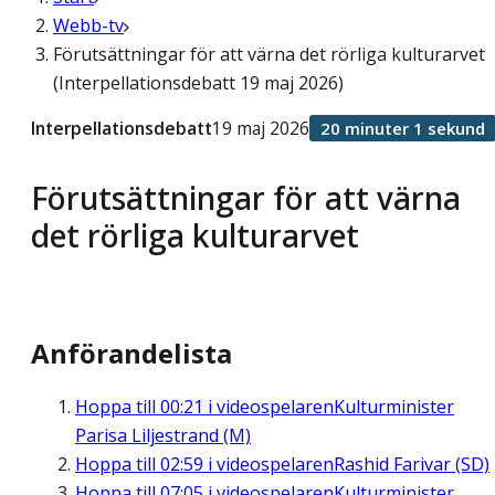
Webb-tv
Förutsättningar för att värna det rörliga kulturarvet
(Interpellationsdebatt 19 maj 2026)
Interpellationsdebatt
19 maj 2026
20 minuter 1 sekund
Förutsättningar för att värna
det rörliga kulturarvet
Anförandelista
Hoppa till
00:21
i videospelaren
Kulturminister
Parisa Liljestrand (M)
Hoppa till
02:59
i videospelaren
Rashid Farivar (SD)
Hoppa till
07:05
i videospelaren
Kulturminister