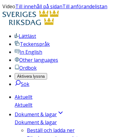
Video
Till innehåll på sidan
Till anförandelistan
Lättläst
Teckenspråk
In English
Other languages
Ordbok
Aktivera lyssna
Sök
Aktuellt
Aktuellt
Dokument & lagar
Dokument & lagar
Beställ och ladda ner