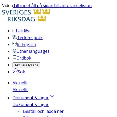
Video
Till innehåll på sidan
Till anförandelistan
Lättläst
Teckenspråk
In English
Other languages
Ordbok
Aktivera lyssna
Sök
Aktuellt
Aktuellt
Dokument & lagar
Dokument & lagar
Beställ och ladda ner