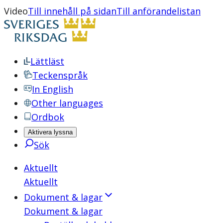
Video
Till innehåll på sidan
Till anförandelistan
Lättläst
Teckenspråk
In English
Other languages
Ordbok
Aktivera lyssna
Sök
Aktuellt
Aktuellt
Dokument & lagar
Dokument & lagar