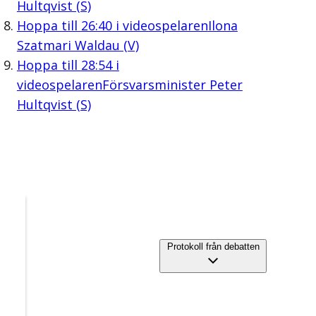
Hultqvist (S)
Hoppa till
26:40
i videospelaren
Ilona
Szatmari Waldau (V)
Hoppa till
28:54
i
videospelaren
Försvarsminister Peter
Hultqvist (S)
Protokoll från debatten