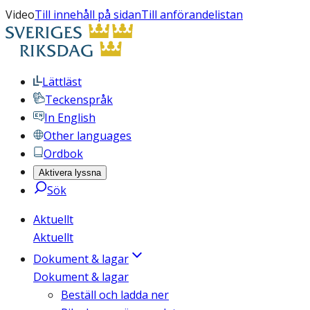
Video
Till innehåll på sidan
Till anförandelistan
Lättläst
Teckenspråk
In English
Other languages
Ordbok
Aktivera lyssna
Sök
Aktuellt
Aktuellt
Dokument & lagar
Dokument & lagar
Beställ och ladda ner