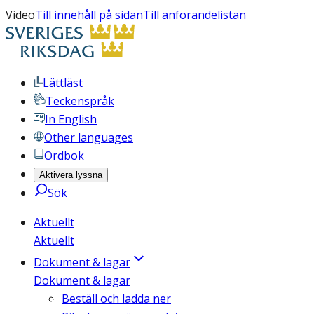
Video
Till innehåll på sidan
Till anförandelistan
Lättläst
Teckenspråk
In English
Other languages
Ordbok
Aktivera lyssna
Sök
Aktuellt
Aktuellt
Dokument & lagar
Dokument & lagar
Beställ och ladda ner