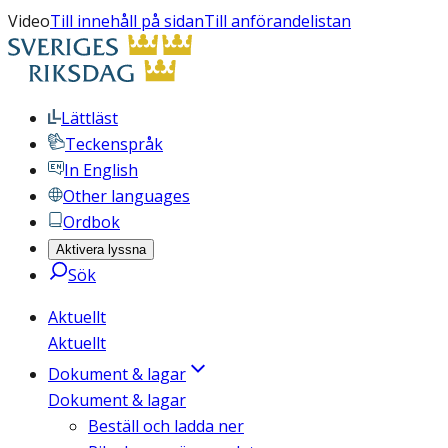
Video
Till innehåll på sidan
Till anförandelistan
Lättläst
Teckenspråk
In English
Other languages
Ordbok
Aktivera lyssna
Sök
Aktuellt
Aktuellt
Dokument & lagar
Dokument & lagar
Beställ och ladda ner