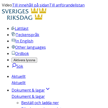
Video
Till innehåll på sidan
Till anförandelistan
Lättläst
Teckenspråk
In English
Other languages
Ordbok
Aktivera lyssna
Sök
Aktuellt
Aktuellt
Dokument & lagar
Dokument & lagar
Beställ och ladda ner