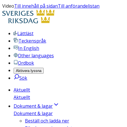
Video
Till innehåll på sidan
Till anförandelistan
Lättläst
Teckenspråk
In English
Other languages
Ordbok
Aktivera lyssna
Sök
Aktuellt
Aktuellt
Dokument & lagar
Dokument & lagar
Beställ och ladda ner