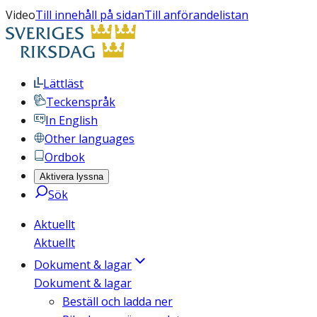
Video
Till innehåll på sidan
Till anförandelistan
Lättläst
Teckenspråk
In English
Other languages
Ordbok
Aktivera lyssna
Sök
Aktuellt
Aktuellt
Dokument & lagar
Dokument & lagar
Beställ och ladda ner