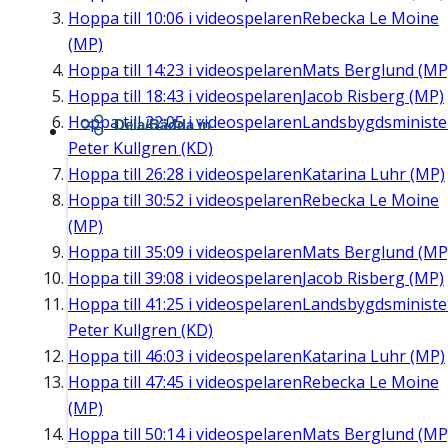
Hoppa till
10:06
i videospelaren
Rebecka Le Moine
(MP)
Hoppa till
14:23
i videospelaren
Mats Berglund (MP
Hoppa till
18:43
i videospelaren
Jacob Risberg (MP)
Hoppa till
22:05
i videospelaren
Landsbygdsministe
Dela/Bädda in
Peter Kullgren (KD)
Hoppa till
26:28
i videospelaren
Katarina Luhr (MP)
Hoppa till
30:52
i videospelaren
Rebecka Le Moine
(MP)
Hoppa till
35:09
i videospelaren
Mats Berglund (MP
Hoppa till
39:08
i videospelaren
Jacob Risberg (MP)
Hoppa till
41:25
i videospelaren
Landsbygdsministe
Peter Kullgren (KD)
Hoppa till
46:03
i videospelaren
Katarina Luhr (MP)
Hoppa till
47:45
i videospelaren
Rebecka Le Moine
(MP)
Hoppa till
50:14
i videospelaren
Mats Berglund (MP