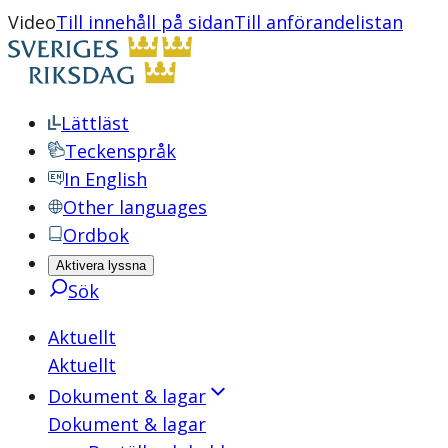
Video
Till innehåll på sidan
Till anförandelistan
Lättläst
Teckenspråk
In English
Other languages
Ordbok
Aktivera lyssna
Sök
Aktuellt
Aktuellt
Dokument & lagar
Dokument & lagar