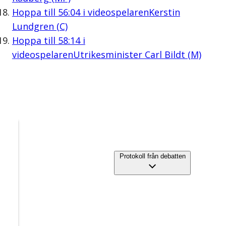
Hoppa till
56:04
i videospelaren
Kerstin
Lundgren (C)
Hoppa till
58:14
i
videospelaren
Utrikesminister Carl Bildt (M)
Protokoll från debatten