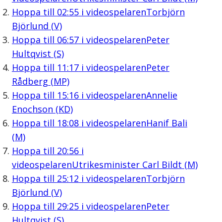
Hoppa till
02:55
i videospelaren
Torbjörn
Björlund (V)
Hoppa till
06:57
i videospelaren
Peter
Hultqvist (S)
Hoppa till
11:17
i videospelaren
Peter
Rådberg (MP)
Hoppa till
15:16
i videospelaren
Annelie
Enochson (KD)
Hoppa till
18:08
i videospelaren
Hanif Bali
(M)
Hoppa till
20:56
i
videospelaren
Utrikesminister Carl Bildt (M)
Hoppa till
25:12
i videospelaren
Torbjörn
Björlund (V)
Hoppa till
29:25
i videospelaren
Peter
Hultqvist (S)