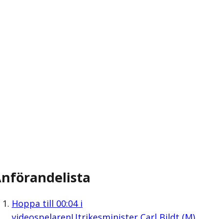
nförandelista
Hoppa till
00:04
i
videospelaren
Utrikesminister Carl Bildt (M)