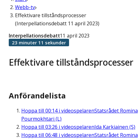
Webb-tv
Effektivare tillståndsprocesser
(Interpellationsdebatt 11 april 2023)
Interpellationsdebatt
11 april 2023
23 minuter 11 sekunder
Effektivare tillståndsprocesser
Anförandelista
Hoppa till
00:14
i videospelaren
Statsrådet Romina
Pourmokhtari (L)
Hoppa till
03:26
i videospelaren
Ida Karkiainen (S)
Hoppa till
06:48
i videospelaren
Statsrådet Romina