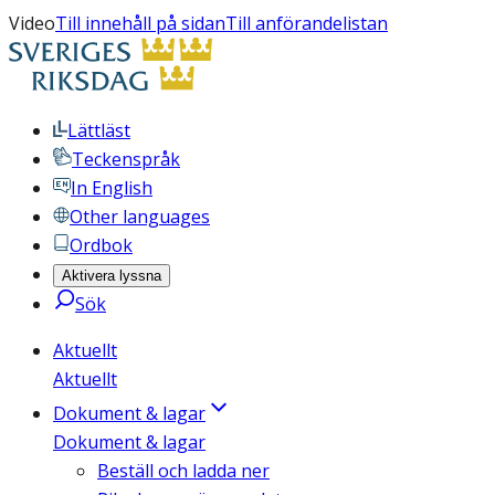
Video
Till innehåll på sidan
Till anförandelistan
Lättläst
Teckenspråk
In English
Other languages
Ordbok
Aktivera lyssna
Sök
Aktuellt
Aktuellt
Dokument & lagar
Dokument & lagar
Beställ och ladda ner