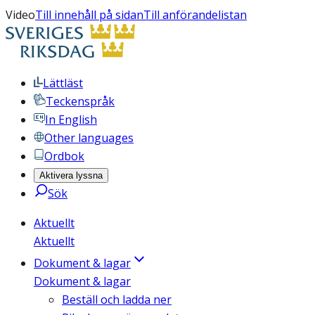
Video
Till innehåll på sidan
Till anförandelistan
Lättläst
Teckenspråk
In English
Other languages
Ordbok
Aktivera lyssna
Sök
Aktuellt
Aktuellt
Dokument & lagar
Dokument & lagar
Beställ och ladda ner