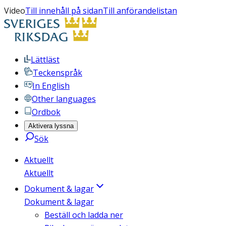
Video
Till innehåll på sidan
Till anförandelistan
Lättläst
Teckenspråk
In English
Other languages
Ordbok
Aktivera lyssna
Sök
Aktuellt
Aktuellt
Dokument & lagar
Dokument & lagar
Beställ och ladda ner