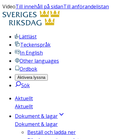
Video
Till innehåll på sidan
Till anförandelistan
Lättläst
Teckenspråk
In English
Other languages
Ordbok
Aktivera lyssna
Sök
Aktuellt
Aktuellt
Dokument & lagar
Dokument & lagar
Beställ och ladda ner