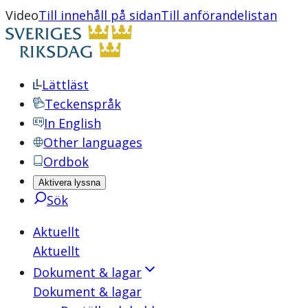
Video
Till innehåll på sidan
Till anförandelistan
Lättläst
Teckenspråk
In English
Other languages
Ordbok
Aktivera lyssna
Sök
Aktuellt
Aktuellt
Dokument & lagar
Dokument & lagar