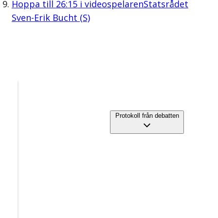
Hoppa till
26:15
i videospelaren
Statsrådet
Sven-Erik Bucht (S)
Protokoll från debatten