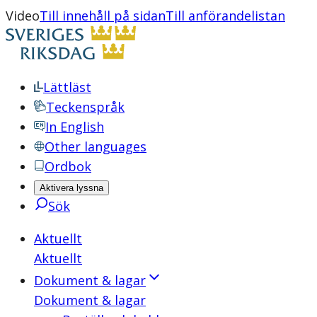
Video
Till innehåll på sidan
Till anförandelistan
Lättläst
Teckenspråk
In English
Other languages
Ordbok
Aktivera lyssna
Sök
Aktuellt
Aktuellt
Dokument & lagar
Dokument & lagar