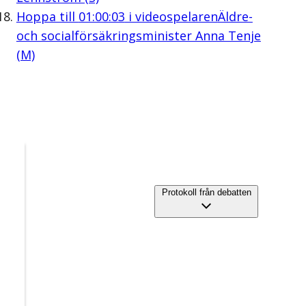
Hoppa till
01:00:03
i videospelaren
Äldre-
och socialförsäkringsminister Anna Tenje
(M)
Protokoll från debatten