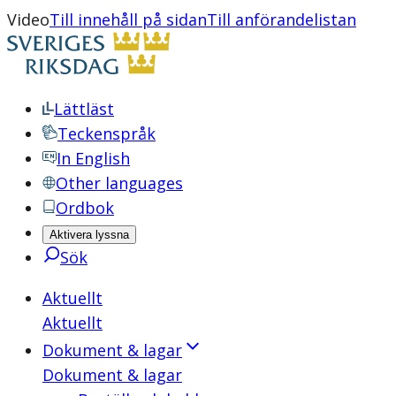
Video
Till innehåll på sidan
Till anförandelistan
Lättläst
Teckenspråk
In English
Other languages
Ordbok
Aktivera lyssna
Sök
Aktuellt
Aktuellt
Dokument & lagar
Dokument & lagar