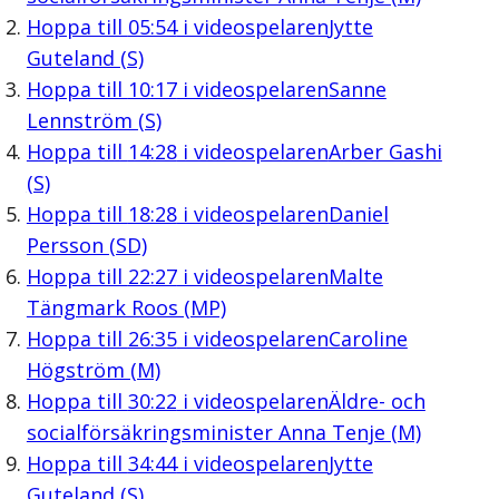
Hoppa till
05:54
i videospelaren
Jytte
Guteland (S)
Hoppa till
10:17
i videospelaren
Sanne
Lennström (S)
Hoppa till
14:28
i videospelaren
Arber Gashi
(S)
Hoppa till
18:28
i videospelaren
Daniel
Persson (SD)
Hoppa till
22:27
i videospelaren
Malte
Tängmark Roos (MP)
Hoppa till
26:35
i videospelaren
Caroline
Högström (M)
Hoppa till
30:22
i videospelaren
Äldre- och
socialförsäkringsminister Anna Tenje (M)
Hoppa till
34:44
i videospelaren
Jytte
Guteland (S)