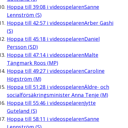
Hoppa till
39:08
i videospelaren
Sanne
Lennström (S)
Hoppa till
42:57
i videospelaren
Arber Gashi
(S)
Hoppa till
45:18
i videospelaren
Daniel
Persson (SD)
Hoppa till
47:14
i videospelaren
Malte
Tängmark Roos (MP)
Hoppa till
49:27
i videospelaren
Caroline
Högström (M)
Hoppa till
51:28
i videospelaren
Äldre- och
socialförsäkringsminister Anna Tenje (M)
Hoppa till
55:46
i videospelaren
Jytte
Guteland (S)
Hoppa till
58:11
i videospelaren
Sanne
Lennström (S)