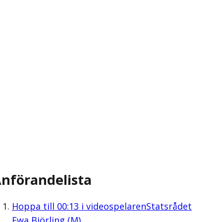
nförandelista
Hoppa till
00:13
i videospelaren
Statsrådet
Ewa Björling (M)