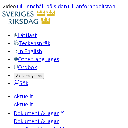
Video
Till innehåll på sidan
Till anförandelistan
Lättläst
Teckenspråk
In English
Other languages
Ordbok
Aktivera lyssna
Sök
Aktuellt
Aktuellt
Dokument & lagar
Dokument & lagar