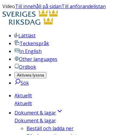
Video
Till innehåll på sidan
Till anförandelistan
Lättläst
Teckenspråk
In English
Other languages
Ordbok
Aktivera lyssna
Sök
Aktuellt
Aktuellt
Dokument & lagar
Dokument & lagar
Beställ och ladda ner