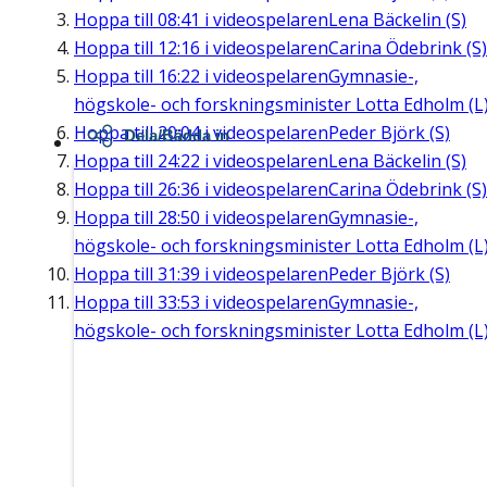
Hoppa till
08:41
i videospelaren
Lena Bäckelin (S)
Hoppa till
12:16
i videospelaren
Carina Ödebrink (S)
Hoppa till
16:22
i videospelaren
Gymnasie-,
högskole- och forskningsminister Lotta Edholm (L
Hoppa till
20:04
i videospelaren
Peder Björk (S)
Dela/Bädda in
Hoppa till
24:22
i videospelaren
Lena Bäckelin (S)
Hoppa till
26:36
i videospelaren
Carina Ödebrink (S)
Hoppa till
28:50
i videospelaren
Gymnasie-,
högskole- och forskningsminister Lotta Edholm (L
Hoppa till
31:39
i videospelaren
Peder Björk (S)
Hoppa till
33:53
i videospelaren
Gymnasie-,
högskole- och forskningsminister Lotta Edholm (L