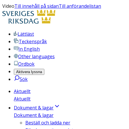
Video
Till innehåll på sidan
Till anförandelistan
Lättläst
Teckenspråk
In English
Other languages
Ordbok
Aktivera lyssna
Sök
Aktuellt
Aktuellt
Dokument & lagar
Dokument & lagar
Beställ och ladda ner