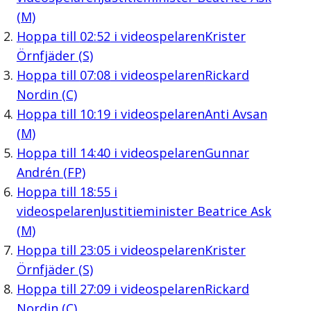
(M)
Hoppa till
02:52
i videospelaren
Krister
Örnfjäder (S)
Hoppa till
07:08
i videospelaren
Rickard
Nordin (C)
Hoppa till
10:19
i videospelaren
Anti Avsan
(M)
Hoppa till
14:40
i videospelaren
Gunnar
Andrén (FP)
Hoppa till
18:55
i
videospelaren
Justitieminister Beatrice Ask
(M)
Hoppa till
23:05
i videospelaren
Krister
Örnfjäder (S)
Hoppa till
27:09
i videospelaren
Rickard
Nordin (C)