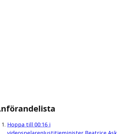
nförandelista
Hoppa till
00:16
i
videospelaren
Justitieminister Beatrice Ask