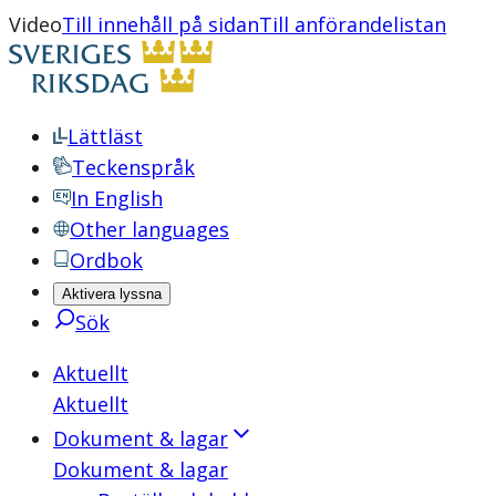
Video
Till innehåll på sidan
Till anförandelistan
Lättläst
Teckenspråk
In English
Other languages
Ordbok
Aktivera lyssna
Sök
Aktuellt
Aktuellt
Dokument & lagar
Dokument & lagar