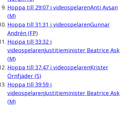
Hoppa till
29:07
i videospelaren
Anti Avsan
(M)
Hoppa till
31:31
i videospelaren
Gunnar
Andrén (FP)
Hoppa till
33:32
i
videospelaren
Justitieminister Beatrice Ask
(M)
Hoppa till
37:47
i videospelaren
Krister
Örnfjäder (S)
Hoppa till
39:59
i
videospelaren
Justitieminister Beatrice Ask
(M)