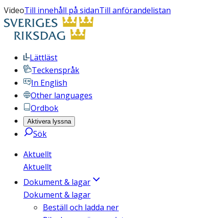
Video
Till innehåll på sidan
Till anförandelistan
Lättläst
Teckenspråk
In English
Other languages
Ordbok
Aktivera lyssna
Sök
Aktuellt
Aktuellt
Dokument & lagar
Dokument & lagar
Beställ och ladda ner