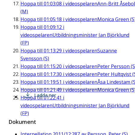
Hoppa till
01:03:08
i videospelaren
Ann-Britt Åsebol
(M)
Hoppa till
01:05:18
i videospelaren
Monica Green (S
Hoppa till
01:09:12
i
videospelaren
Utbildningsminister Jan Björklund
(FP)
Hoppa till
01:13:29
i videospelaren
Suzanne
Svensson (S)
Hoppa till
01:15:20
i videospelaren
Peter Persson (S
Hoppa till
01:17:30
i videospelaren
Peter Hultqvist (
Hoppa till
01:19:51
i videospelaren
Åsa Lindestam (S
Hoppa till
01:21:49
i videospelaren
Monica Green (S
Ladda ner
Hoppa till
01:22:41
i
videospelaren
Utbildningsminister Jan Björklund
(FP)
Dokument
Interpellation 2011/12:287 av Persson, Peter (S)