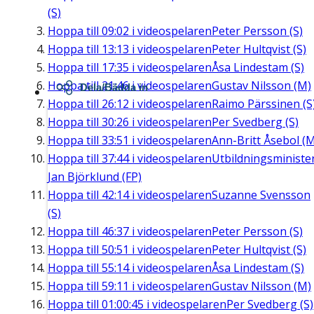
(S)
Hoppa till
09:02
i videospelaren
Peter Persson (S)
Hoppa till
13:13
i videospelaren
Peter Hultqvist (S)
Hoppa till
17:35
i videospelaren
Åsa Lindestam (S)
Hoppa till
21:46
i videospelaren
Gustav Nilsson (M)
Dela/Bädda in
Hoppa till
26:12
i videospelaren
Raimo Pärssinen (S
Hoppa till
30:26
i videospelaren
Per Svedberg (S)
Hoppa till
33:51
i videospelaren
Ann-Britt Åsebol (
Hoppa till
37:44
i videospelaren
Utbildningsministe
Jan Björklund (FP)
Hoppa till
42:14
i videospelaren
Suzanne Svensson
(S)
Hoppa till
46:37
i videospelaren
Peter Persson (S)
Hoppa till
50:51
i videospelaren
Peter Hultqvist (S)
Hoppa till
55:14
i videospelaren
Åsa Lindestam (S)
Hoppa till
59:11
i videospelaren
Gustav Nilsson (M)
Hoppa till
01:00:45
i videospelaren
Per Svedberg (S)