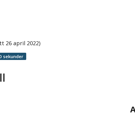
t 26 april 2022)
0 sekunder
l
A