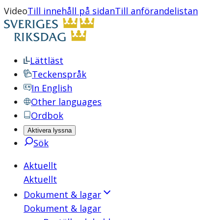
Video
Till innehåll på sidan
Till anförandelistan
Lättläst
Teckenspråk
In English
Other languages
Ordbok
Aktivera lyssna
Sök
Aktuellt
Aktuellt
Dokument & lagar
Dokument & lagar