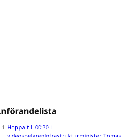
nförandelista
Hoppa till
00:30
i
videospelaren
Infrastrukturminister Tomas