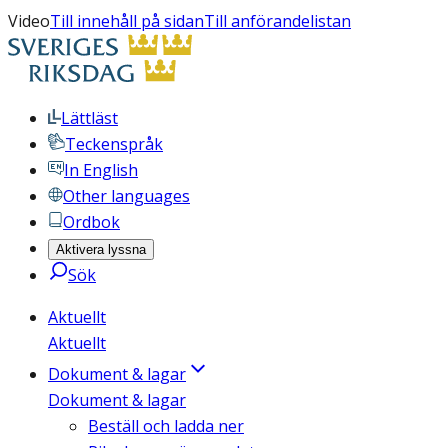
Video
Till innehåll på sidan
Till anförandelistan
Lättläst
Teckenspråk
In English
Other languages
Ordbok
Aktivera lyssna
Sök
Aktuellt
Aktuellt
Dokument & lagar
Dokument & lagar
Beställ och ladda ner