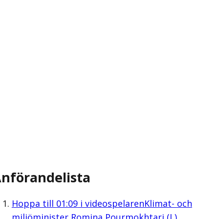
nförandelista
Hoppa till
01:09
i videospelaren
Klimat- och
miljöminister Romina Pourmokhtari (L)