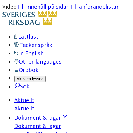
Video
Till innehåll på sidan
Till anförandelistan
Lättläst
Teckenspråk
In English
Other languages
Ordbok
Aktivera lyssna
Sök
Aktuellt
Aktuellt
Dokument & lagar
Dokument & lagar