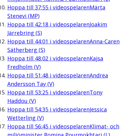
Hoppa till
37:55
i videospelaren
Märta
Stenevi (MP)
Hoppa till
42:18
i videospelaren
Joakim
Järrebring (S)
Hoppa till
44:01
i videospelaren
Anna-Caren
Sätherberg (S)
Hoppa till
48:02
i videospelaren
Kajsa
Fredholm (V)
Hoppa till
51:48
i videospelaren
Andrea
Andersson Tay (V)
Hoppa till
53:25
i videospelaren
Tony
Haddou (V)
Hoppa till
54:35
i videospelaren
Jessica
Wetterling (V)
Hoppa till
56:45
i videospelaren
Klimat- och
miljöminister Romina Pourmokhtari (L)