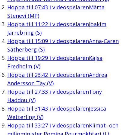
Hoppa till
07:43
i videospelaren
Märta
Stenevi (MP)
Hoppa till
11:22
i videospelaren
Joakim
Järrebring (S)
Hoppa till
15:09
i videospelaren
Anna-Caren
Sätherberg (S)
Hoppa till
19:29
i videospelaren
Kajsa
Fredholm (V)
Hoppa till
23:42
i videospelaren
Andrea
Andersson Tay (V)
Hoppa till
27:33
i videospelaren
Tony
Haddou (V)
Hoppa till
31:43
i videospelaren
Jessica
Wetterling (V)
Hoppa till
33:27
i videospelaren
Klimat- och
miljöminister Romina Pourmokhtari (L)