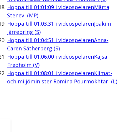
Hoppa till
01:01:09
i videospelaren
Märta
Stenevi (MP)
Hoppa till
01:03:31
i videospelaren
Joakim
Järrebring (S)
Hoppa till
01:04:51
i videospelaren
Anna-
Caren Sätherberg (S)
Hoppa till
01:06:00
i videospelaren
Kajsa
Fredholm (V)
Hoppa till
01:08:01
i videospelaren
Klimat-
och miljöminister Romina Pourmokhtari (L)