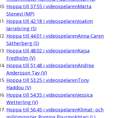
Hoppa till
37:55
i videospelaren
Märta
Stenevi (MP)
Hoppa till
42:18
i videospelaren
Joakim
Järrebring (S)
Hoppa till
44:01
i videospelaren
Anna-Caren
Sätherberg (S)
Hoppa till
48:02
i videospelaren
Kajsa
Fredholm (V)
Hoppa till
51:48
i videospelaren
Andrea
Andersson Tay (V)
Hoppa till
53:25
i videospelaren
Tony
Haddou (V)
Hoppa till
54:35
i videospelaren
Jessica
Wetterling (V)
Hoppa till
56:45
i videospelaren
Klimat- och
miljöminister Romina Pourmokhtari (L)