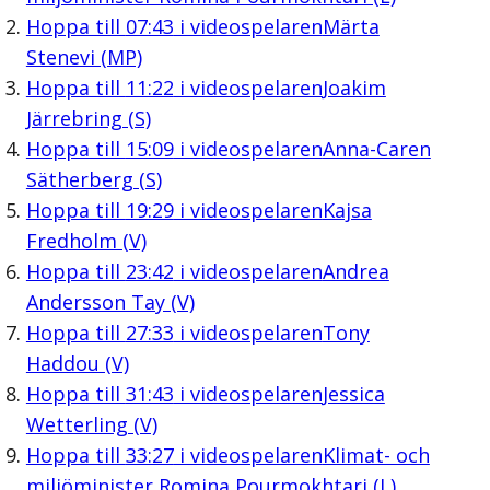
Hoppa till
07:43
i videospelaren
Märta
Stenevi (MP)
Hoppa till
11:22
i videospelaren
Joakim
Järrebring (S)
Hoppa till
15:09
i videospelaren
Anna-Caren
Sätherberg (S)
Hoppa till
19:29
i videospelaren
Kajsa
Fredholm (V)
Hoppa till
23:42
i videospelaren
Andrea
Andersson Tay (V)
Hoppa till
27:33
i videospelaren
Tony
Haddou (V)
Hoppa till
31:43
i videospelaren
Jessica
Wetterling (V)
Hoppa till
33:27
i videospelaren
Klimat- och
miljöminister Romina Pourmokhtari (L)