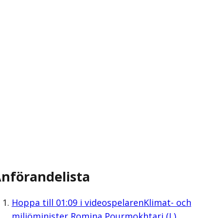
nförandelista
Hoppa till
01:09
i videospelaren
Klimat- och
miljöminister Romina Pourmokhtari (L)