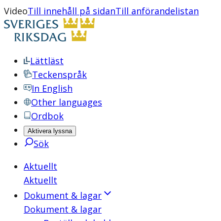
Video
Till innehåll på sidan
Till anförandelistan
Lättläst
Teckenspråk
In English
Other languages
Ordbok
Aktivera lyssna
Sök
Aktuellt
Aktuellt
Dokument & lagar
Dokument & lagar