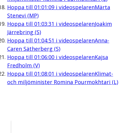
Hoppa till
01:01:09
i videospelaren
Märta
Stenevi (MP)
Hoppa till
01:03:31
i videospelaren
Joakim
Järrebring (S)
Hoppa till
01:04:51
i videospelaren
Anna-
Caren Sätherberg (S)
Hoppa till
01:06:00
i videospelaren
Kajsa
Fredholm (V)
Hoppa till
01:08:01
i videospelaren
Klimat-
och miljöminister Romina Pourmokhtari (L)