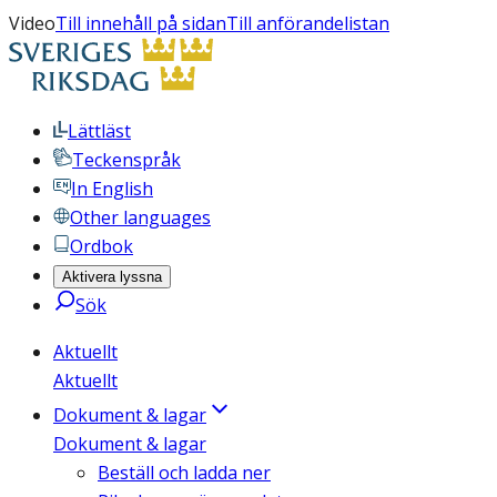
Video
Till innehåll på sidan
Till anförandelistan
Lättläst
Teckenspråk
In English
Other languages
Ordbok
Aktivera lyssna
Sök
Aktuellt
Aktuellt
Dokument & lagar
Dokument & lagar
Beställ och ladda ner