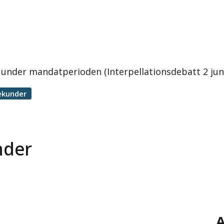
under mandatperioden (Interpellationsdebatt 2 jun
ekunder
nder
A