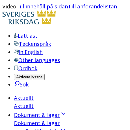
Video
Till innehåll på sidan
Till anförandelistan
Lättläst
Teckenspråk
In English
Other languages
Ordbok
Aktivera lyssna
Sök
Aktuellt
Aktuellt
Dokument & lagar
Dokument & lagar