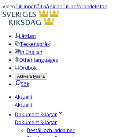
Video
Till innehåll på sidan
Till anförandelistan
Lättläst
Teckenspråk
In English
Other languages
Ordbok
Aktivera lyssna
Sök
Aktuellt
Aktuellt
Dokument & lagar
Dokument & lagar
Beställ och ladda ner