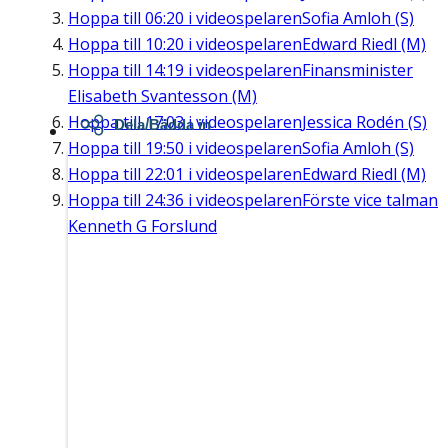
Hoppa till
06:20
i videospelaren
Sofia Amloh (S)
Hoppa till
10:20
i videospelaren
Edward Riedl (M)
Hoppa till
14:19
i videospelaren
Finansminister
Elisabeth Svantesson (M)
Hoppa till
17:03
i videospelaren
Jessica Rodén (S)
Dela/Bädda in
Hoppa till
19:50
i videospelaren
Sofia Amloh (S)
Hoppa till
22:01
i videospelaren
Edward Riedl (M)
Hoppa till
24:36
i videospelaren
Förste vice talman
Kenneth G Forslund