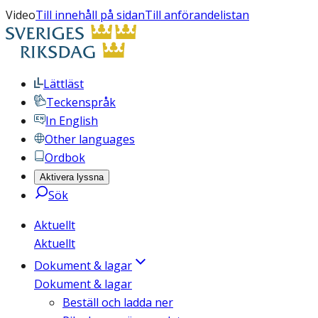
Video
Till innehåll på sidan
Till anförandelistan
Lättläst
Teckenspråk
In English
Other languages
Ordbok
Aktivera lyssna
Sök
Aktuellt
Aktuellt
Dokument & lagar
Dokument & lagar
Beställ och ladda ner