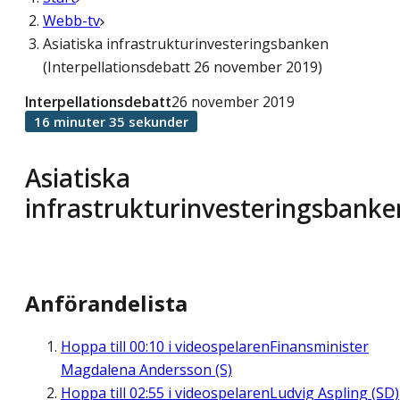
Webb-tv
Asiatiska infrastrukturinvesteringsbanken
(Interpellationsdebatt 26 november 2019)
Interpellationsdebatt
26 november 2019
16 minuter 35 sekunder
Asiatiska
infrastrukturinvesteringsbanke
Anförandelista
Hoppa till
00:10
i videospelaren
Finansminister
Magdalena Andersson (S)
Hoppa till
02:55
i videospelaren
Ludvig Aspling (SD)