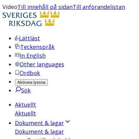
Video
Till innehåll på sidan
Till anförandelistan
Lättläst
Teckenspråk
In English
Other languages
Ordbok
Aktivera lyssna
Sök
Aktuellt
Aktuellt
Dokument & lagar
Dokument & lagar