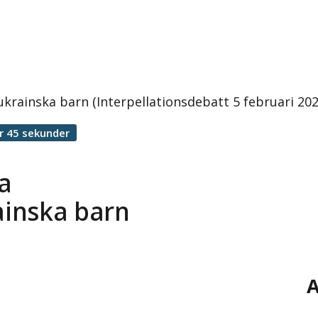
krainska barn (Interpellationsdebatt 5 februari 202
r 45 sekunder
a
ainska barn
A