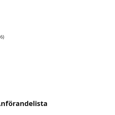
6)
nförandelista