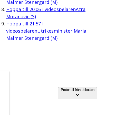
Malmer Stenergard (M)
Hoppa till
20:06
i videospelaren
Azra
Muranovic (S)
Hoppa till
21:57
i
videospelaren
Utrikesminister Maria
Malmer Stenergard (M)
Protokoll från debatten