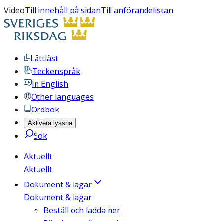
Video
Till innehåll på sidan
Till anförandelistan
Lättläst
Teckenspråk
In English
Other languages
Ordbok
Aktivera lyssna
Sök
Aktuellt
Aktuellt
Dokument & lagar
Dokument & lagar
Beställ och ladda ner