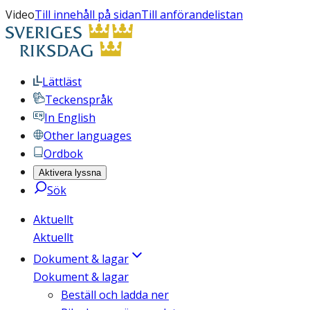
Video
Till innehåll på sidan
Till anförandelistan
Lättläst
Teckenspråk
In English
Other languages
Ordbok
Aktivera lyssna
Sök
Aktuellt
Aktuellt
Dokument & lagar
Dokument & lagar
Beställ och ladda ner