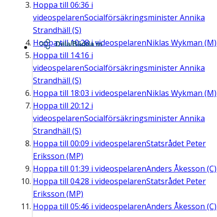
Hoppa till
06:36
i
videospelaren
Socialförsäkringsminister Annika
Strandhäll (S)
Hoppa till
10:28
i videospelaren
Niklas Wykman (M)
Dela/Bädda in
Hoppa till
14:16
i
videospelaren
Socialförsäkringsminister Annika
Strandhäll (S)
Hoppa till
18:03
i videospelaren
Niklas Wykman (M)
Hoppa till
20:12
i
videospelaren
Socialförsäkringsminister Annika
Strandhäll (S)
Hoppa till
00:09
i videospelaren
Statsrådet Peter
Eriksson (MP)
Hoppa till
01:39
i videospelaren
Anders Åkesson (C)
Hoppa till
04:28
i videospelaren
Statsrådet Peter
Eriksson (MP)
Hoppa till
05:46
i videospelaren
Anders Åkesson (C)