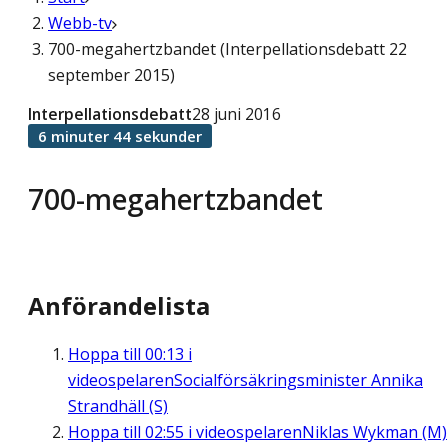
Webb-tv
700-megahertzbandet (Interpellationsdebatt 22
september 2015)
Interpellationsdebatt
28 juni 2016
6 minuter 44 sekunder
700-megahertzbandet
Anförandelista
Hoppa till
00:13
i
videospelaren
Socialförsäkringsminister Annika
Strandhäll (S)
Hoppa till
02:55
i videospelaren
Niklas Wykman (M)