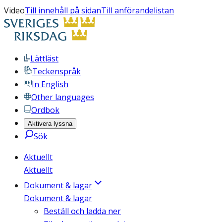
Video
Till innehåll på sidan
Till anförandelistan
Lättläst
Teckenspråk
In English
Other languages
Ordbok
Aktivera lyssna
Sök
Aktuellt
Aktuellt
Dokument & lagar
Dokument & lagar
Beställ och ladda ner