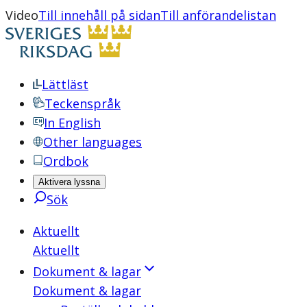
Video
Till innehåll på sidan
Till anförandelistan
Lättläst
Teckenspråk
In English
Other languages
Ordbok
Aktivera lyssna
Sök
Aktuellt
Aktuellt
Dokument & lagar
Dokument & lagar