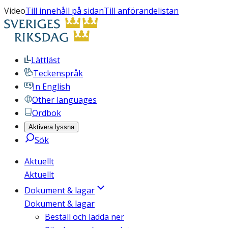
Video
Till innehåll på sidan
Till anförandelistan
Lättläst
Teckenspråk
In English
Other languages
Ordbok
Aktivera lyssna
Sök
Aktuellt
Aktuellt
Dokument & lagar
Dokument & lagar
Beställ och ladda ner