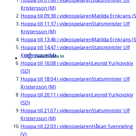
Hoppa till
01:08
i videospelaren
Statsminister Ulf
Kristersson (M)
Hoppa till
09:38
i videospelaren
Matilda Ernkrans (S
Hoppa till
11:37
i videospelaren
Statsminister Ulf
Kristersson (M)
Hoppa till
13:46
i videospelaren
Matilda Ernkrans (S
Hoppa till
14:47
i videospelaren
Statsminister Ulf
Kristersson (M)
Dela/Bädda in
Hoppa till
16:08
i videospelaren
Leonid Yurkovskiy
(SD)
Hoppa till
18:04
i videospelaren
Statsminister Ulf
Kristersson (M)
Hoppa till
20:11
i videospelaren
Leonid Yurkovskiy
(SD)
Hoppa till
21:07
i videospelaren
Statsminister Ulf
Kristersson (M)
Hoppa till
22:03
i videospelaren
Håkan Svenneling
(V)