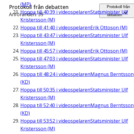
(MP)
Protokoll från debatten
Protokoll från
Hoppa till
40:39
i videospelaren
Statsminister Ulf
Anföranden: 39
debatten
Kristersson (M)
Hoppa till
41:40
i videospelaren
Erik Ottoson (M)
Hoppa till
43:47
i videospelaren
Statsminister Ulf
Kristersson (M)
Hoppa till
45:57
i videospelaren
Erik Ottoson (M)
Hoppa till
47:03
i videospelaren
Statsminister Ulf
Kristersson (M)
Hoppa till
48:24
i videospelaren
Magnus Berntsson
(KD)
Hoppa till
50:35
i videospelaren
Statsminister Ulf
Kristersson (M)
Hoppa till
52:40
i videospelaren
Magnus Berntsson
(KD)
Hoppa till
53:52
i videospelaren
Statsminister Ulf
Kristersson (M)