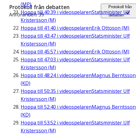
(MP)
Protokoll från debatten
Protokoll från
Hoppa till
40:39
i videospelaren
Statsminister Ulf
Anföranden: 39
debatten
Kristersson (M)
Hoppa till
41:40
i videospelaren
Erik Ottoson (M)
Hoppa till
43:47
i videospelaren
Statsminister Ulf
Kristersson (M)
Hoppa till
45:57
i videospelaren
Erik Ottoson (M)
Hoppa till
47:03
i videospelaren
Statsminister Ulf
Kristersson (M)
Hoppa till
48:24
i videospelaren
Magnus Berntsson
(KD)
Hoppa till
50:35
i videospelaren
Statsminister Ulf
Kristersson (M)
Hoppa till
52:40
i videospelaren
Magnus Berntsson
(KD)
Hoppa till
53:52
i videospelaren
Statsminister Ulf
Kristersson (M)