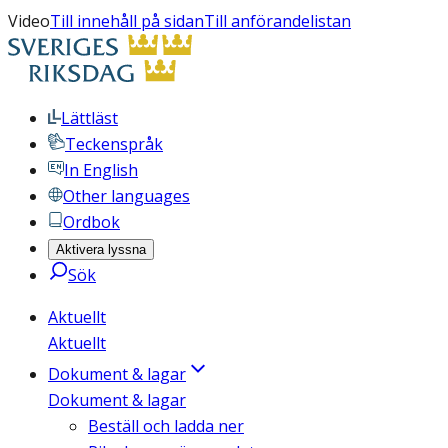
Video
Till innehåll på sidan
Till anförandelistan
Lättläst
Teckenspråk
In English
Other languages
Ordbok
Aktivera lyssna
Sök
Aktuellt
Aktuellt
Dokument & lagar
Dokument & lagar
Beställ och ladda ner