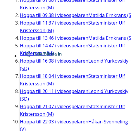
Hoppa till
01:08
i videospelaren
Statsminister Ulf
Kristersson (M)
Hoppa till
09:38
i videospelaren
Matilda Ernkrans (S
Hoppa till
11:37
i videospelaren
Statsminister Ulf
Kristersson (M)
Hoppa till
13:46
i videospelaren
Matilda Ernkrans (S
Hoppa till
14:47
i videospelaren
Statsminister Ulf
Kristersson (M)
Dela/Bädda in
Hoppa till
16:08
i videospelaren
Leonid Yurkovskiy
(SD)
Hoppa till
18:04
i videospelaren
Statsminister Ulf
Kristersson (M)
Hoppa till
20:11
i videospelaren
Leonid Yurkovskiy
(SD)
Hoppa till
21:07
i videospelaren
Statsminister Ulf
Kristersson (M)
Hoppa till
22:03
i videospelaren
Håkan Svenneling
(V)