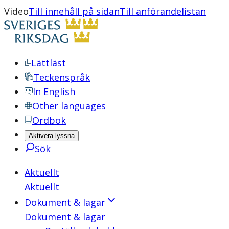
Video
Till innehåll på sidan
Till anförandelistan
Lättläst
Teckenspråk
In English
Other languages
Ordbok
Aktivera lyssna
Sök
Aktuellt
Aktuellt
Dokument & lagar
Dokument & lagar