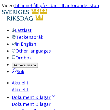
Video
Till innehåll på sidan
Till anförandelistan
Lättläst
Teckenspråk
In English
Other languages
Ordbok
Aktivera lyssna
Sök
Aktuellt
Aktuellt
Dokument & lagar
Dokument & lagar