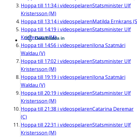
Hoppa till
11:34
i videospelaren
Statsminister Ulf
Kristersson (M)
Hoppa till
13:14
i videospelaren
Matilda Ernkrans (S
Hoppa till
14:19
i videospelaren
Statsminister Ulf
Kristersson (M)
Dela/Bädda in
Hoppa till
14:56
i videospelaren
Ilona Szatmári
Waldau (V)
Hoppa till
17:02
i videospelaren
Statsminister Ulf
Kristersson (M)
Hoppa till
19:19
i videospelaren
Ilona Szatmári
Waldau (V)
Hoppa till
20:19
i videospelaren
Statsminister Ulf
Kristersson (M)
Hoppa till
21:38
i videospelaren
Catarina Deremar
(C)
Hoppa till
22:31
i videospelaren
Statsminister Ulf
Kristersson (M)