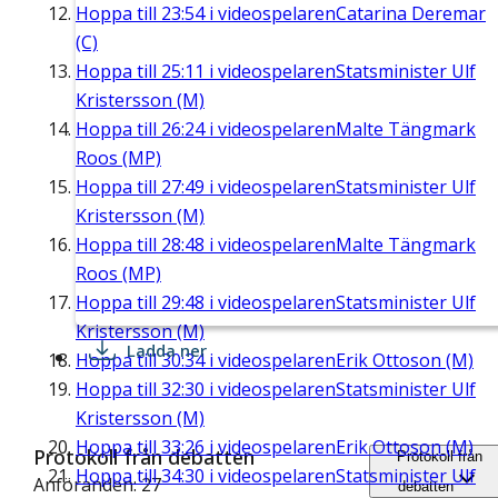
Hoppa till
23:54
i videospelaren
Catarina Deremar
(C)
Hoppa till
25:11
i videospelaren
Statsminister Ulf
Kristersson (M)
Hoppa till
26:24
i videospelaren
Malte Tängmark
Roos (MP)
Hoppa till
27:49
i videospelaren
Statsminister Ulf
Kristersson (M)
Hoppa till
28:48
i videospelaren
Malte Tängmark
Roos (MP)
Hoppa till
29:48
i videospelaren
Statsminister Ulf
Kristersson (M)
Ladda ner
Hoppa till
30:34
i videospelaren
Erik Ottoson (M)
Hoppa till
32:30
i videospelaren
Statsminister Ulf
Kristersson (M)
Hoppa till
33:26
i videospelaren
Erik Ottoson (M)
Protokoll från debatten
Protokoll från
Hoppa till
34:30
i videospelaren
Statsminister Ulf
Anföranden: 27
debatten