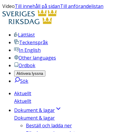
Video
Till innehåll på sidan
Till anförandelistan
Lättläst
Teckenspråk
In English
Other languages
Ordbok
Aktivera lyssna
Sök
Aktuellt
Aktuellt
Dokument & lagar
Dokument & lagar
Beställ och ladda ner