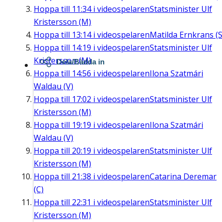
Hoppa till
11:34
i videospelaren
Statsminister Ulf
Kristersson (M)
Hoppa till
13:14
i videospelaren
Matilda Ernkrans (S
Hoppa till
14:19
i videospelaren
Statsminister Ulf
Kristersson (M)
Dela/Bädda in
Hoppa till
14:56
i videospelaren
Ilona Szatmári
Waldau (V)
Hoppa till
17:02
i videospelaren
Statsminister Ulf
Kristersson (M)
Hoppa till
19:19
i videospelaren
Ilona Szatmári
Waldau (V)
Hoppa till
20:19
i videospelaren
Statsminister Ulf
Kristersson (M)
Hoppa till
21:38
i videospelaren
Catarina Deremar
(C)
Hoppa till
22:31
i videospelaren
Statsminister Ulf
Kristersson (M)