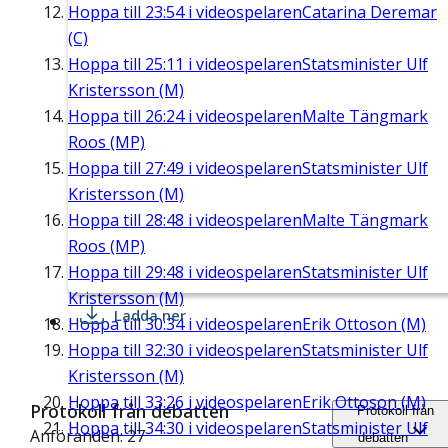
Hoppa till
23:54
i videospelaren
Catarina Deremar
(C)
Hoppa till
25:11
i videospelaren
Statsminister Ulf
Kristersson (M)
Hoppa till
26:24
i videospelaren
Malte Tängmark
Roos (MP)
Hoppa till
27:49
i videospelaren
Statsminister Ulf
Kristersson (M)
Hoppa till
28:48
i videospelaren
Malte Tängmark
Roos (MP)
Hoppa till
29:48
i videospelaren
Statsminister Ulf
Kristersson (M)
Ladda ner
Hoppa till
30:34
i videospelaren
Erik Ottoson (M)
Hoppa till
32:30
i videospelaren
Statsminister Ulf
Kristersson (M)
Hoppa till
33:26
i videospelaren
Erik Ottoson (M)
Protokoll från debatten
Protokoll från
Hoppa till
34:30
i videospelaren
Statsminister Ulf
Anföranden: 27
debatten