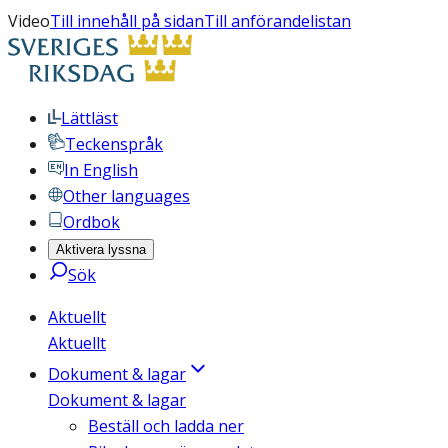
Video
Till innehåll på sidan
Till anförandelistan
Lättläst
Teckenspråk
In English
Other languages
Ordbok
Aktivera lyssna
Sök
Aktuellt
Aktuellt
Dokument & lagar
Dokument & lagar
Beställ och ladda ner