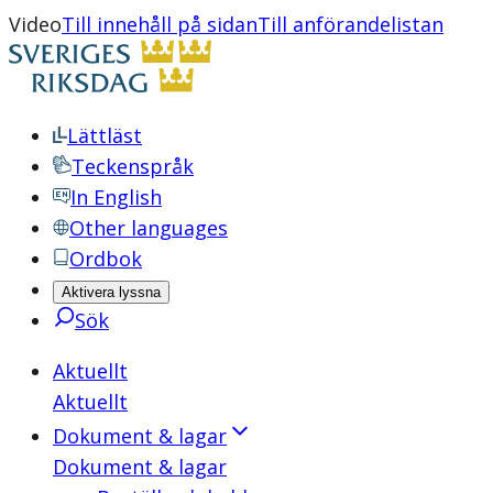
Video
Till innehåll på sidan
Till anförandelistan
Lättläst
Teckenspråk
In English
Other languages
Ordbok
Aktivera lyssna
Sök
Aktuellt
Aktuellt
Dokument & lagar
Dokument & lagar