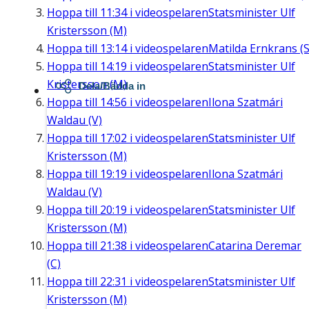
Hoppa till
11:34
i videospelaren
Statsminister Ulf
Kristersson (M)
Hoppa till
13:14
i videospelaren
Matilda Ernkrans (S
Hoppa till
14:19
i videospelaren
Statsminister Ulf
Kristersson (M)
Dela/Bädda in
Hoppa till
14:56
i videospelaren
Ilona Szatmári
Waldau (V)
Hoppa till
17:02
i videospelaren
Statsminister Ulf
Kristersson (M)
Hoppa till
19:19
i videospelaren
Ilona Szatmári
Waldau (V)
Hoppa till
20:19
i videospelaren
Statsminister Ulf
Kristersson (M)
Hoppa till
21:38
i videospelaren
Catarina Deremar
(C)
Hoppa till
22:31
i videospelaren
Statsminister Ulf
Kristersson (M)