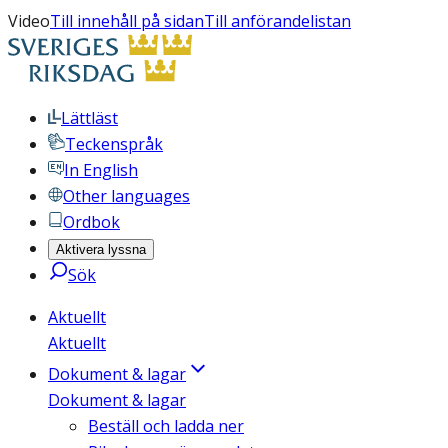
Video
Till innehåll på sidan
Till anförandelistan
Lättläst
Teckenspråk
In English
Other languages
Ordbok
Aktivera lyssna
Sök
Aktuellt
Aktuellt
Dokument & lagar
Dokument & lagar
Beställ och ladda ner