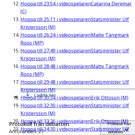
Hoppa till
23:54
i videospelaren
Catarina Deremar
(C)
Hoppa till
25:11
i videospelaren
Statsminister Ulf
Kristersson (M)
Hoppa till
26:24
i videospelaren
Malte Tängmark
Roos (MP)
Hoppa till
27:49
i videospelaren
Statsminister Ulf
Kristersson (M)
Hoppa till
28:48
i videospelaren
Malte Tängmark
Roos (MP)
Hoppa till
29:48
i videospelaren
Statsminister Ulf
Kristersson (M)
Ladda ner
Hoppa till
30:34
i videospelaren
Erik Ottoson (M)
Hoppa till
32:30
i videospelaren
Statsminister Ulf
Kristersson (M)
Hoppa till
33:26
i videospelaren
Erik Ottoson (M)
Protokoll från debatten
Protokoll från
Hoppa till
34:30
i videospelaren
Statsminister Ulf
Anföranden: 27
debatten