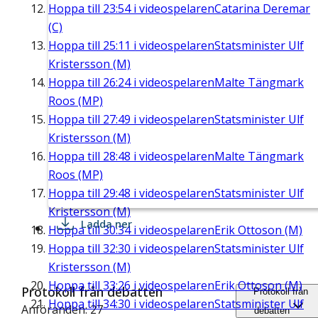
Hoppa till
23:54
i videospelaren
Catarina Deremar
(C)
Hoppa till
25:11
i videospelaren
Statsminister Ulf
Kristersson (M)
Hoppa till
26:24
i videospelaren
Malte Tängmark
Roos (MP)
Hoppa till
27:49
i videospelaren
Statsminister Ulf
Kristersson (M)
Hoppa till
28:48
i videospelaren
Malte Tängmark
Roos (MP)
Hoppa till
29:48
i videospelaren
Statsminister Ulf
Kristersson (M)
Ladda ner
Hoppa till
30:34
i videospelaren
Erik Ottoson (M)
Hoppa till
32:30
i videospelaren
Statsminister Ulf
Kristersson (M)
Hoppa till
33:26
i videospelaren
Erik Ottoson (M)
Protokoll från debatten
Protokoll från
Hoppa till
34:30
i videospelaren
Statsminister Ulf
Anföranden: 27
debatten