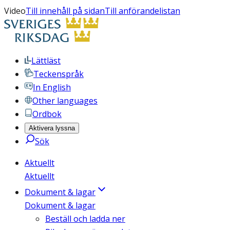
Video
Till innehåll på sidan
Till anförandelistan
Lättläst
Teckenspråk
In English
Other languages
Ordbok
Aktivera lyssna
Sök
Aktuellt
Aktuellt
Dokument & lagar
Dokument & lagar
Beställ och ladda ner