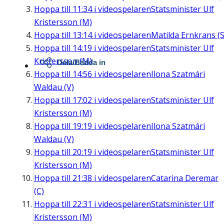
Hoppa till
11:34
i videospelaren
Statsminister Ulf
Kristersson (M)
Hoppa till
13:14
i videospelaren
Matilda Ernkrans (S
Hoppa till
14:19
i videospelaren
Statsminister Ulf
Kristersson (M)
Dela/Bädda in
Hoppa till
14:56
i videospelaren
Ilona Szatmári
Waldau (V)
Hoppa till
17:02
i videospelaren
Statsminister Ulf
Kristersson (M)
Hoppa till
19:19
i videospelaren
Ilona Szatmári
Waldau (V)
Hoppa till
20:19
i videospelaren
Statsminister Ulf
Kristersson (M)
Hoppa till
21:38
i videospelaren
Catarina Deremar
(C)
Hoppa till
22:31
i videospelaren
Statsminister Ulf
Kristersson (M)