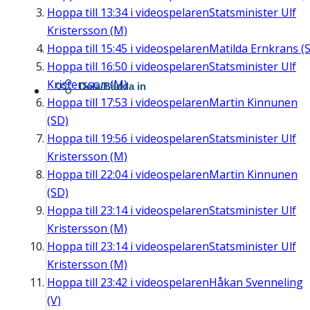
Hoppa till
13:34
i videospelaren
Statsminister Ulf
Kristersson (M)
Hoppa till
15:45
i videospelaren
Matilda Ernkrans (S
Hoppa till
16:50
i videospelaren
Statsminister Ulf
Kristersson (M)
Dela/Bädda in
Hoppa till
17:53
i videospelaren
Martin Kinnunen
(SD)
Hoppa till
19:56
i videospelaren
Statsminister Ulf
Kristersson (M)
Hoppa till
22:04
i videospelaren
Martin Kinnunen
(SD)
Hoppa till
23:14
i videospelaren
Statsminister Ulf
Kristersson (M)
Hoppa till
23:14
i videospelaren
Statsminister Ulf
Kristersson (M)
Hoppa till
23:42
i videospelaren
Håkan Svenneling
(V)