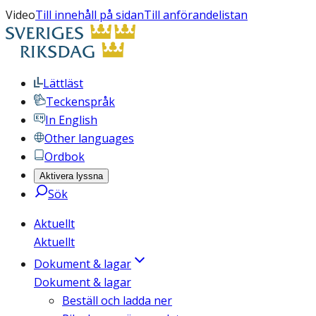
Video
Till innehåll på sidan
Till anförandelistan
Lättläst
Teckenspråk
In English
Other languages
Ordbok
Aktivera lyssna
Sök
Aktuellt
Aktuellt
Dokument & lagar
Dokument & lagar
Beställ och ladda ner