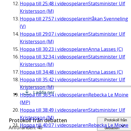
Hoppa till
25:48
i videospelaren
Statsminister Ulf
Kristersson (M)
Hoppa till
27:57
i videospelaren
Håkan Svenneling
(V)
Hoppa till
29:07
i videospelaren
Statsminister Ulf
Kristersson (M)
Hoppa till
30:23
i videospelaren
Anna Lasses (C)
Hoppa till
32:34
i videospelaren
Statsminister Ulf
Kristersson (M)
Hoppa till
34:48
i videospelaren
Anna Lasses (C)
Hoppa till
35:42
i videospelaren
Statsminister Ulf
Kristersson (M)
Ladda ner
Hoppa till
36:54
i videospelaren
Rebecka Le Moine
(MP)
Hoppa till
38:49
i videospelaren
Statsminister Ulf
Kristersson (M)
Protokoll från debatten
Protokoll från
Hoppa till
40:07
i videospelaren
Rebecka Le Moine
Anföranden: 40
debatten