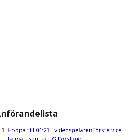
nförandelista
Hoppa till
01:21
i videospelaren
Förste vice
talman Kenneth G Forslund