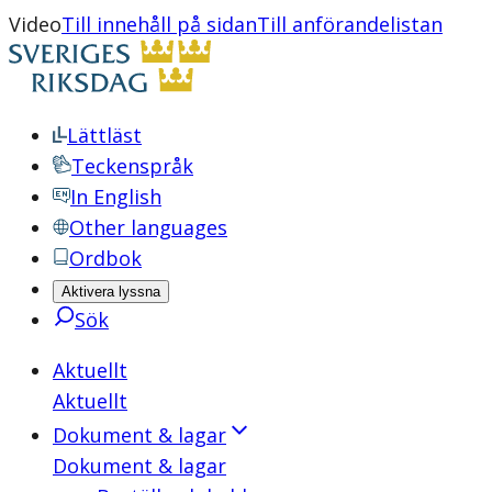
Video
Till innehåll på sidan
Till anförandelistan
Lättläst
Teckenspråk
In English
Other languages
Ordbok
Aktivera lyssna
Sök
Aktuellt
Aktuellt
Dokument & lagar
Dokument & lagar