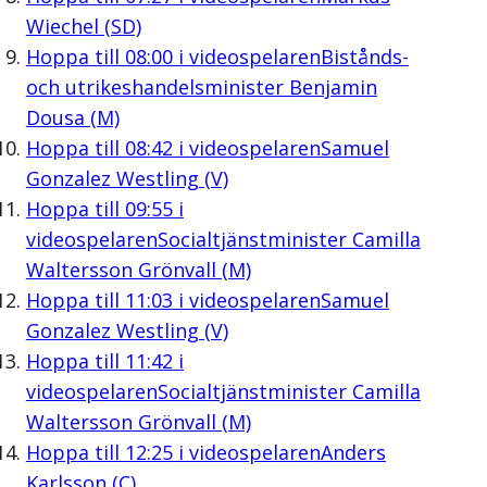
Wiechel (SD)
Hoppa till
08:00
i videospelaren
Bistånds-
och utrikeshandelsminister Benjamin
Dousa (M)
Hoppa till
08:42
i videospelaren
Samuel
Gonzalez Westling (V)
Hoppa till
09:55
i
videospelaren
Socialtjänstminister Camilla
Waltersson Grönvall (M)
Hoppa till
11:03
i videospelaren
Samuel
Gonzalez Westling (V)
Hoppa till
11:42
i
videospelaren
Socialtjänstminister Camilla
Waltersson Grönvall (M)
Hoppa till
12:25
i videospelaren
Anders
Karlsson (C)