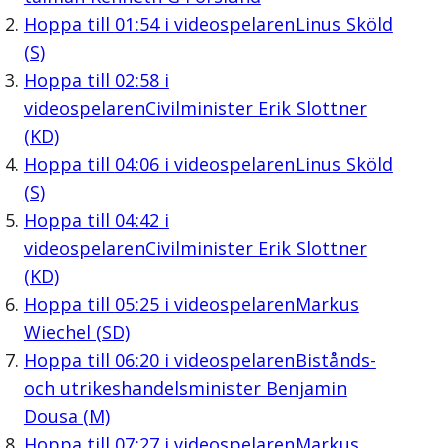
Hoppa till
01:54
i videospelaren
Linus Sköld
(S)
Hoppa till
02:58
i
videospelaren
Civilminister Erik Slottner
(KD)
Hoppa till
04:06
i videospelaren
Linus Sköld
(S)
Hoppa till
04:42
i
videospelaren
Civilminister Erik Slottner
(KD)
Hoppa till
05:25
i videospelaren
Markus
Wiechel (SD)
Hoppa till
06:20
i videospelaren
Bistånds-
och utrikeshandelsminister Benjamin
Dousa (M)
Hoppa till
07:27
i videospelaren
Markus