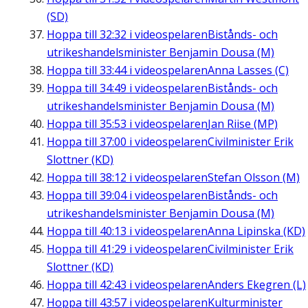
(SD)
Hoppa till
32:32
i videospelaren
Bistånds- och
utrikeshandelsminister Benjamin Dousa (M)
Hoppa till
33:44
i videospelaren
Anna Lasses (C)
Hoppa till
34:49
i videospelaren
Bistånds- och
utrikeshandelsminister Benjamin Dousa (M)
Hoppa till
35:53
i videospelaren
Jan Riise (MP)
Hoppa till
37:00
i videospelaren
Civilminister Erik
Slottner (KD)
Hoppa till
38:12
i videospelaren
Stefan Olsson (M)
Hoppa till
39:04
i videospelaren
Bistånds- och
utrikeshandelsminister Benjamin Dousa (M)
Hoppa till
40:13
i videospelaren
Anna Lipinska (KD)
Hoppa till
41:29
i videospelaren
Civilminister Erik
Slottner (KD)
Hoppa till
42:43
i videospelaren
Anders Ekegren (L)
Hoppa till
43:57
i videospelaren
Kulturminister