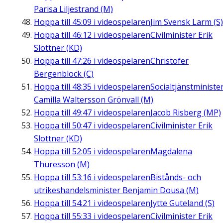
Parisa Liljestrand (M)
Hoppa till
45:09
i videospelaren
Jim Svensk Larm (S)
Hoppa till
46:12
i videospelaren
Civilminister Erik
Slottner (KD)
Hoppa till
47:26
i videospelaren
Christofer
Bergenblock (C)
Hoppa till
48:35
i videospelaren
Socialtjänstministe
Camilla Waltersson Grönvall (M)
Hoppa till
49:47
i videospelaren
Jacob Risberg (MP)
Hoppa till
50:47
i videospelaren
Civilminister Erik
Slottner (KD)
Hoppa till
52:05
i videospelaren
Magdalena
Thuresson (M)
Hoppa till
53:16
i videospelaren
Bistånds- och
utrikeshandelsminister Benjamin Dousa (M)
Hoppa till
54:21
i videospelaren
Jytte Guteland (S)
Hoppa till
55:33
i videospelaren
Civilminister Erik