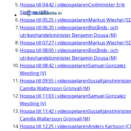
Hoppa till
04:42
i videospelaren
Civilminister Erik
Slottner (KD)
Dela/Bädda in
Hoppa till
05:25
i videospelaren
Markus Wiechel (S
Hoppa till
06:20
i videospelaren
Bistånds- och
utrikeshandelsminister Benjamin Dousa (M)
Hoppa till
07:27
i videospelaren
Markus Wiechel (S
Hoppa till
08:00
i videospelaren
Bistånds- och
utrikeshandelsminister Benjamin Dousa (M)
Hoppa till
08:42
i videospelaren
Samuel Gonzalez
Westling (V)
Hoppa till
09:55
i videospelaren
Socialtjänstministe
Camilla Waltersson Grönvall (M)
Hoppa till
11:03
i videospelaren
Samuel Gonzalez
Westling (V)
Hoppa till
11:42
i videospelaren
Socialtjänstministe
Camilla Waltersson Grönvall (M)
Hoppa till
12:25
i videospelaren
Anders Karlsson (C