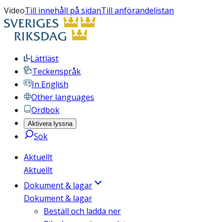
Video
Till innehåll på sidan
Till anförandelistan
Lättläst
Teckenspråk
In English
Other languages
Ordbok
Aktivera lyssna
Sök
Aktuellt
Aktuellt
Dokument & lagar
Dokument & lagar
Beställ och ladda ner