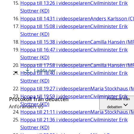
Hoppa till
13:26
i videospelaren
Civilminister Erik
Slottner (KD)
Hoppa till
14:31
i videospelaren
Anders Karlsson (C
Hoppa till
15:08
i videospelaren
Civilminister Erik
Slottner (KD)
Hoppa till
15:38
i videospelaren
Camilla Hansén (M
Hoppa till
16:47
i videospelaren
Civilminister Erik
Slottner (KD)
Hoppa till
17:58
i videospelaren
Camilla Hansén (M
Ladda ner
Hoppa till
18:40
i videospelaren
Civilminister Erik
Slottner (KD)
Hoppa till
19:27
i videospelaren
Maria Stockhaus (
Hoppa till
19:59
i videospelaren
Civilminister Erik
Protokoll från debatten
Protokoll från
Slottner (KD)
Anföranden: 65
debatten
Hoppa till
21:11
i videospelaren
Maria Stockhaus (
Hoppa till
21:36
i videospelaren
Civilminister Erik
Slottner (KD)