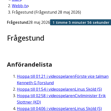
Webb-tv
Frågestund (Frågestund 28 maj 2026)
Frågestund
28 maj 2026
1 timme 5 minuter 56 sekunder
Frågestund
Anförandelista
Hoppa till
01:21
i videospelaren
Förste vice talman
Kenneth G Forslund
Hoppa till
01:54
i videospelaren
Linus Sköld (S)
Hoppa till
02:58
i videospelaren
Civilminister Erik
Slottner (KD)
Hoppa till
04:06
i videospelaren
Linus Sköld (S)