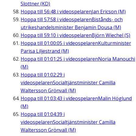
Slottner (KD)
Hoppa till
56:48
i videospelaren
Jan Ericson (M)
Hoppa till
57:58
i videospelaren
Bistånds- och
utrikeshandelsminister Benjamin Dousa (M)
Hoppa till
59:10
i videospelaren
Björn Wiechel (S)
Hoppa till
01:00:05
i videospelaren
Kulturminister
Parisa Liljestrand (M)
Hoppa till
01:01:25
i videospelaren
Noria Manouchi
(M)
Hoppa till
01:02:29
i
videospelaren
Socialtjänstminister Camilla
Waltersson Grönvall (M)
Hoppa till
01:03:43
i videospelaren
Malin Höglund
(M)
Hoppa till
01:04:39
i
videospelaren
Socialtjänstminister Camilla
Waltersson Grönvall (M)