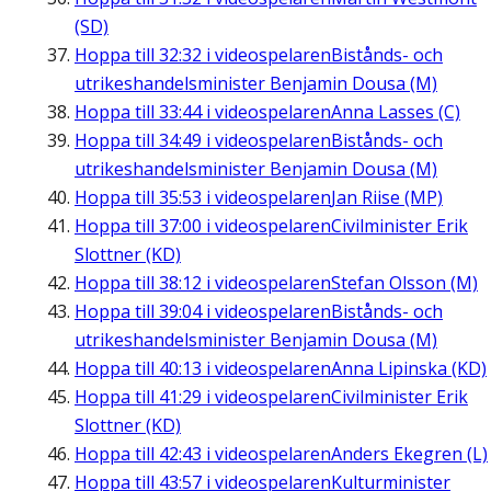
(SD)
Hoppa till
32:32
i videospelaren
Bistånds- och
utrikeshandelsminister Benjamin Dousa (M)
Hoppa till
33:44
i videospelaren
Anna Lasses (C)
Hoppa till
34:49
i videospelaren
Bistånds- och
utrikeshandelsminister Benjamin Dousa (M)
Hoppa till
35:53
i videospelaren
Jan Riise (MP)
Hoppa till
37:00
i videospelaren
Civilminister Erik
Slottner (KD)
Hoppa till
38:12
i videospelaren
Stefan Olsson (M)
Hoppa till
39:04
i videospelaren
Bistånds- och
utrikeshandelsminister Benjamin Dousa (M)
Hoppa till
40:13
i videospelaren
Anna Lipinska (KD)
Hoppa till
41:29
i videospelaren
Civilminister Erik
Slottner (KD)
Hoppa till
42:43
i videospelaren
Anders Ekegren (L)
Hoppa till
43:57
i videospelaren
Kulturminister