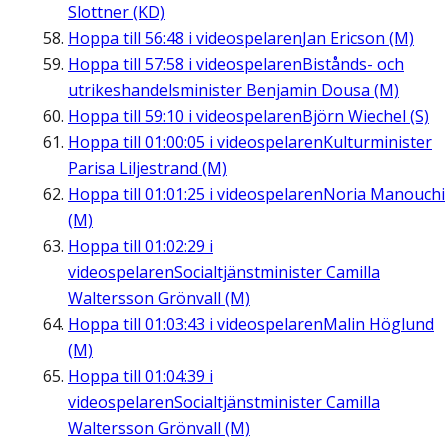
Slottner (KD)
Hoppa till
56:48
i videospelaren
Jan Ericson (M)
Hoppa till
57:58
i videospelaren
Bistånds- och
utrikeshandelsminister Benjamin Dousa (M)
Hoppa till
59:10
i videospelaren
Björn Wiechel (S)
Hoppa till
01:00:05
i videospelaren
Kulturminister
Parisa Liljestrand (M)
Hoppa till
01:01:25
i videospelaren
Noria Manouchi
(M)
Hoppa till
01:02:29
i
videospelaren
Socialtjänstminister Camilla
Waltersson Grönvall (M)
Hoppa till
01:03:43
i videospelaren
Malin Höglund
(M)
Hoppa till
01:04:39
i
videospelaren
Socialtjänstminister Camilla
Waltersson Grönvall (M)