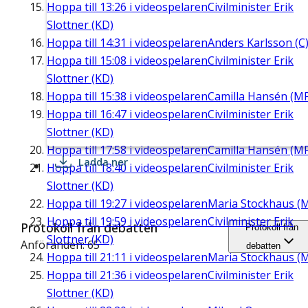
Hoppa till
13:26
i videospelaren
Civilminister Erik
Slottner (KD)
Hoppa till
14:31
i videospelaren
Anders Karlsson (C
Hoppa till
15:08
i videospelaren
Civilminister Erik
Slottner (KD)
Hoppa till
15:38
i videospelaren
Camilla Hansén (M
Hoppa till
16:47
i videospelaren
Civilminister Erik
Slottner (KD)
Hoppa till
17:58
i videospelaren
Camilla Hansén (M
Ladda ner
Hoppa till
18:40
i videospelaren
Civilminister Erik
Slottner (KD)
Hoppa till
19:27
i videospelaren
Maria Stockhaus (
Hoppa till
19:59
i videospelaren
Civilminister Erik
Protokoll från debatten
Protokoll från
Slottner (KD)
Anföranden: 65
debatten
Hoppa till
21:11
i videospelaren
Maria Stockhaus (
Hoppa till
21:36
i videospelaren
Civilminister Erik
Slottner (KD)