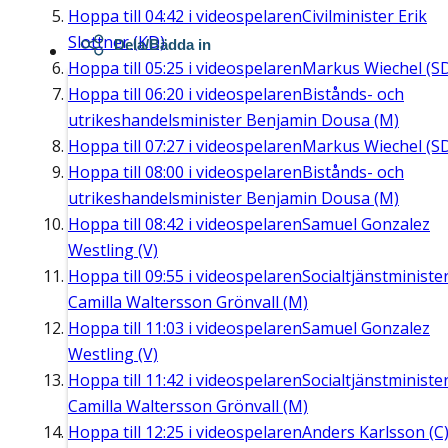
Hoppa till
04:42
i videospelaren
Civilminister Erik
Slottner (KD)
Dela/Bädda in
Hoppa till
05:25
i videospelaren
Markus Wiechel (S
Hoppa till
06:20
i videospelaren
Bistånds- och
utrikeshandelsminister Benjamin Dousa (M)
Hoppa till
07:27
i videospelaren
Markus Wiechel (S
Hoppa till
08:00
i videospelaren
Bistånds- och
utrikeshandelsminister Benjamin Dousa (M)
Hoppa till
08:42
i videospelaren
Samuel Gonzalez
Westling (V)
Hoppa till
09:55
i videospelaren
Socialtjänstministe
Camilla Waltersson Grönvall (M)
Hoppa till
11:03
i videospelaren
Samuel Gonzalez
Westling (V)
Hoppa till
11:42
i videospelaren
Socialtjänstministe
Camilla Waltersson Grönvall (M)
Hoppa till
12:25
i videospelaren
Anders Karlsson (C