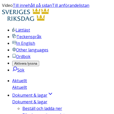
Video
Till innehåll på sidan
Till anförandelistan
Lättläst
Teckenspråk
In English
Other languages
Ordbok
Aktivera lyssna
Sök
Aktuellt
Aktuellt
Dokument & lagar
Dokument & lagar
Beställ och ladda ner