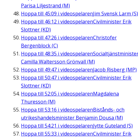
Parisa Liljestrand (M)
Hoppa till
45:09
i videospelaren
Jim Svensk Larm (S)
Hoppa till
46:12
i videospelaren
Civilminister Erik
Slottner (KD)
Hoppa till
47:26
i videospelaren
Christofer
Bergenblock (C)
Hoppa till
48:35
i videospelaren
Socialtjänstministe
Camilla Waltersson Grönvall (M)
Hoppa till
49:47
i videospelaren
Jacob Risberg (MP)
Hoppa till
50:47
i videospelaren
Civilminister Erik
Slottner (KD)
Hoppa till
52:05
i videospelaren
Magdalena
Thuresson (M)
Hoppa till
53:16
i videospelaren
Bistånds- och
utrikeshandelsminister Benjamin Dousa (M)
Hoppa till
54:21
i videospelaren
Jytte Guteland (S)
Hoppa till
55:33
i videospelaren
Civilminister Erik