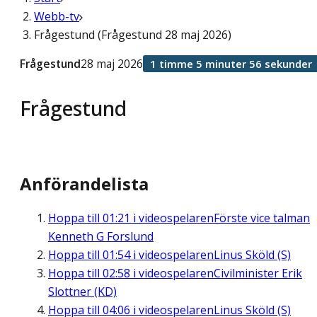
Webb-tv
Frågestund (Frågestund 28 maj 2026)
Frågestund
28 maj 2026
1 timme 5 minuter 56 sekunder
Frågestund
Anförandelista
Hoppa till
01:21
i videospelaren
Förste vice talman
Kenneth G Forslund
Hoppa till
01:54
i videospelaren
Linus Sköld (S)
Hoppa till
02:58
i videospelaren
Civilminister Erik
Slottner (KD)
Hoppa till
04:06
i videospelaren
Linus Sköld (S)