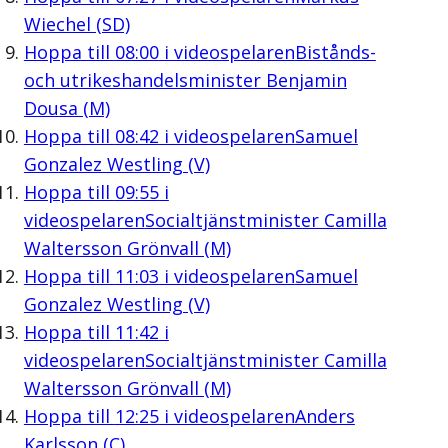
Wiechel (SD)
Hoppa till
08:00
i videospelaren
Bistånds-
och utrikeshandelsminister Benjamin
Dousa (M)
Hoppa till
08:42
i videospelaren
Samuel
Gonzalez Westling (V)
Hoppa till
09:55
i
videospelaren
Socialtjänstminister Camilla
Waltersson Grönvall (M)
Hoppa till
11:03
i videospelaren
Samuel
Gonzalez Westling (V)
Hoppa till
11:42
i
videospelaren
Socialtjänstminister Camilla
Waltersson Grönvall (M)
Hoppa till
12:25
i videospelaren
Anders
Karlsson (C)