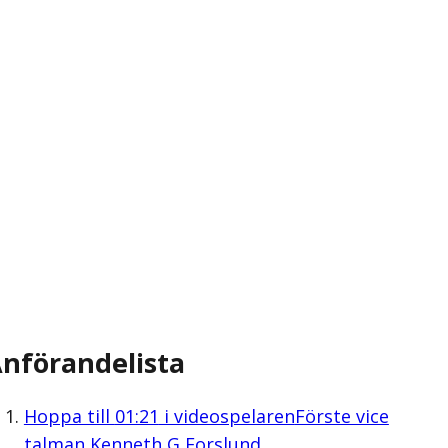
nförandelista
Hoppa till
01:21
i videospelaren
Förste vice
talman Kenneth G Forslund