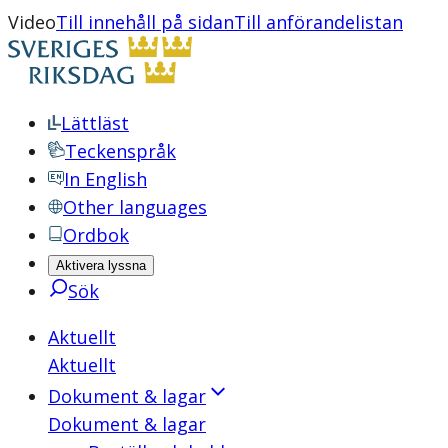
Video
Till innehåll på sidan
Till anförandelistan
Lättläst
Teckenspråk
In English
Other languages
Ordbok
Aktivera lyssna
Sök
Aktuellt
Aktuellt
Dokument & lagar
Dokument & lagar