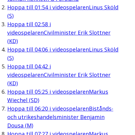
Hoppa till
01:54
i videospelaren
Linus Sköld
(S)
Hoppa till
02:58
i
videospelaren
Civilminister Erik Slottner
(KD)
Hoppa till
04:06
i videospelaren
Linus Sköld
(S)
Hoppa till
04:42
i
videospelaren
Civilminister Erik Slottner
(KD)
Hoppa till
05:25
i videospelaren
Markus
Wiechel (SD)
Hoppa till
06:20
i videospelaren
Bistånds-
och utrikeshandelsminister Benjamin
Dousa (M)
Hoppa till
07:27
i videospelaren
Markus